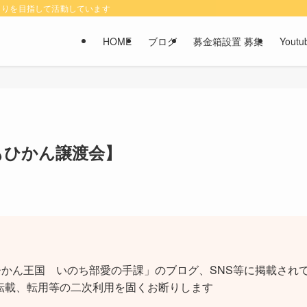
くりを目指して活動しています
HOME
ブログ
募金箱設置 募集
You
もひかん譲渡会】
かん王国 いのち部愛の手課」のブログ、SNS等に掲載されて
転載、転用等の二次利用を固くお断りします