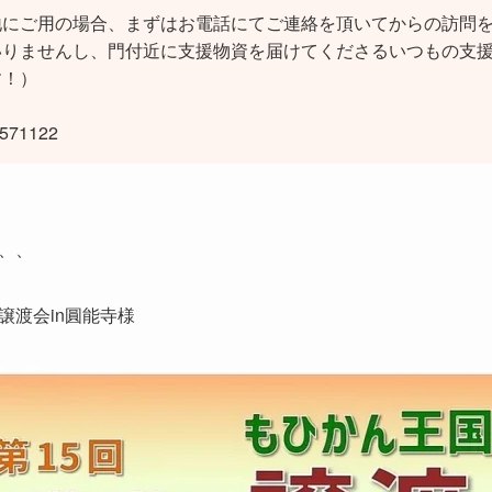
地にご用の場合、まずはお電話にてご連絡を頂いてからの訪問
いりませんし、門付近に支援物資を届けてくださるいつもの支
す！）
71122
、、
譲渡会in圓能寺様