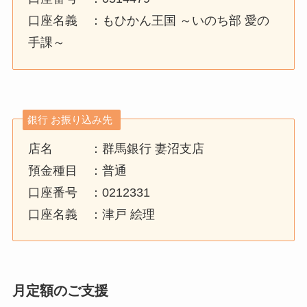
口座名義 ：もひかん王国 ～いのち部 愛の
手課～
銀行 お振り込み先
店名 ：群馬銀行 妻沼支店
預金種目 ：普通
口座番号 ：0212331
口座名義 ：津戸 絵理
月定額のご支援