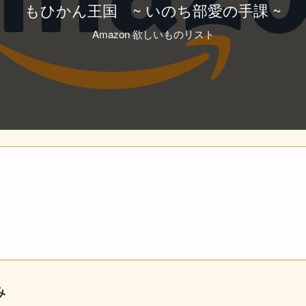
もひかん王国 ~ いのち部愛の手課 ~
Amazon 欲しいものリスト
み