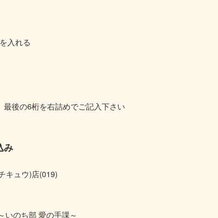
を入れる
、最後の6桁を右詰めでご記入下さい
込み
ュウ)店(019)
～いのち部 愛の手課～