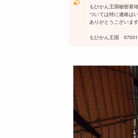
もひかん王国秘密基
ついては特に連絡は
ありがとうございま
もひかん王国 070315