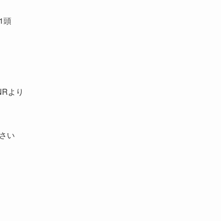
1頭
NRより
さい