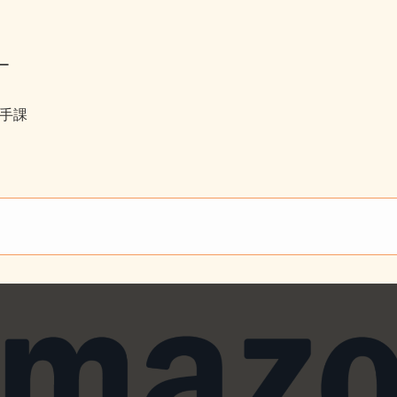
ー
の手課