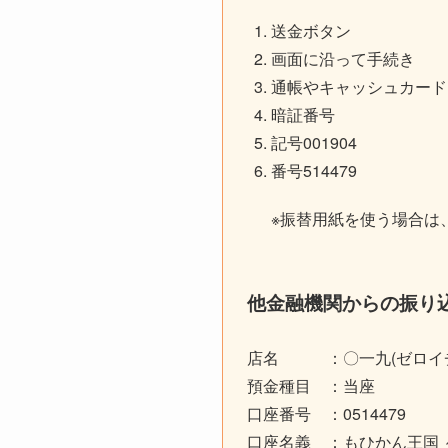
送金ボタン
画面に沿って手続き
通帳やキャッシュカード
暗証番号
記号001904
番号514479
※振替用紙を使う場合は
他金融機関からの振り
店名 ：〇一九(ゼロイチキ
預金種目 ：当座
口座番号 ：0514479
口座名義 ：もひかん王国 