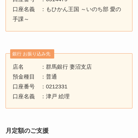
口座名義 ：もひかん王国 ～いのち部 愛の
手課～
銀行 お振り込み先
店名 ：群馬銀行 妻沼支店
預金種目 ：普通
口座番号 ：0212331
口座名義 ：津戸 絵理
月定額のご支援