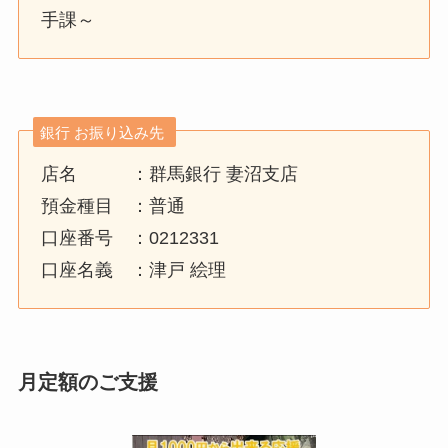
手課～
銀行 お振り込み先
店名 ：群馬銀行 妻沼支店
預金種目 ：普通
口座番号 ：0212331
口座名義 ：津戸 絵理
月定額のご支援