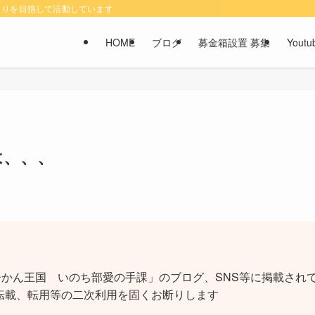
くりを目指して活動しています
HOME
ブログ
募金箱設置 募集
You
は、、、
かん王国 いのち部愛の手課」のブログ、SNS等に掲載されて
転載、転用等の二次利用を固くお断りします