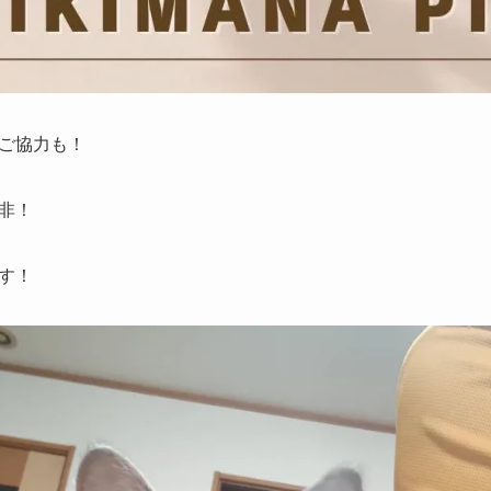
ご協力も！
非！
す！