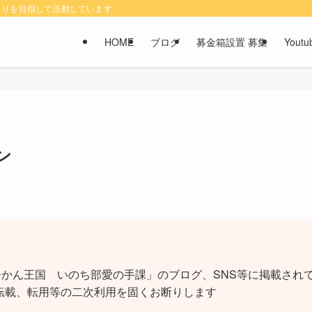
くりを目指して活動しています
HOME
ブログ
募金箱設置 募集
You
ン
かん王国 いのち部愛の手課」のブログ、SNS等に掲載されて
転載、転用等の二次利用を固くお断りします