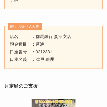
銀行 お振り込み先
店名 ：群馬銀行 妻沼支店
預金種目 ：普通
口座番号 ：0212331
口座名義 ：津戸 絵理
月定額のご支援