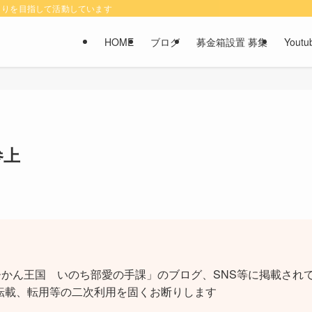
くりを目指して活動しています
HOME
ブログ
募金箱設置 募集
You
参上
かん王国 いのち部愛の手課」のブログ、SNS等に掲載されて
転載、転用等の二次利用を固くお断りします