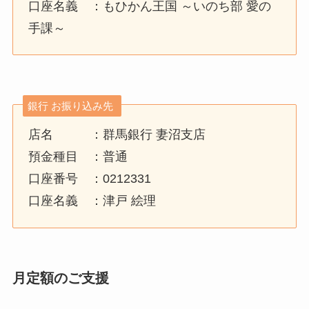
口座名義 ：もひかん王国 ～いのち部 愛の
手課～
銀行 お振り込み先
店名 ：群馬銀行 妻沼支店
預金種目 ：普通
口座番号 ：0212331
口座名義 ：津戸 絵理
月定額のご支援